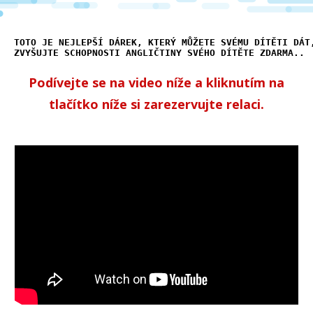
TOTO JE NEJLEPŠÍ DÁREK, KTERÝ MŮŽETE SVÉMU DÍTĚTI DÁT
ZVYŠUJTE SCHOPNOSTI ANGLIČTINY SVÉHO DÍTĚTE ZDARMA..
Podívejte se na video níže a kliknutím na
tlačítko níže si zarezervujte relaci.