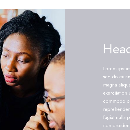
Head
Lorem ipsum 
sed do eiusm
magna aliqua
exercitation 
commodo con
reprehenderit
fugiat nulla 
non proident