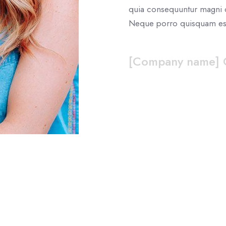
quia consequuntur magni d
Neque porro quisquam est
[Company name]