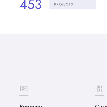
453
PROJECTS
Beginner
Curi