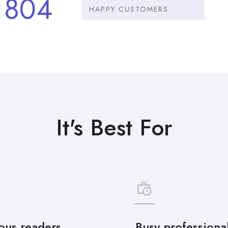
804
HAPPY CUSTOMERS
It's Best For
ous readers
Busy professiona